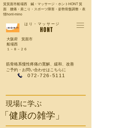
箕箕面市船場西 鍼・マッサージ・ホントHONT 箕
面 腰痛・肩こり・スポーツ障害・姿勢骨盤調整・表
情hont-mino
​はり・マッサージ
​HONT
大阪府 箕面市
船場西
１－８－２６
筋骨格系慢性疼痛の寛解、緩和、改善
ご予約・お問い合わせはこちらに
​072-726-5111
​現場に学ぶ
「健康の雑学」