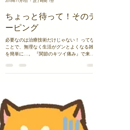
2018年11月9日
読了時間: 1分
ちょっと待って！そのテ
ーピング
必要なのは治療技術だけじゃない！ ってな
ことで、無理なく生活がグンとよくなる雑学
を簡単に…。 『関節のキツイ痛み』で来院
される方の中にはどこかでテーピングを巻い
てもらってた人らも。 本来、応急処置とし
てのテーピングを長時間貼ったまま…っての