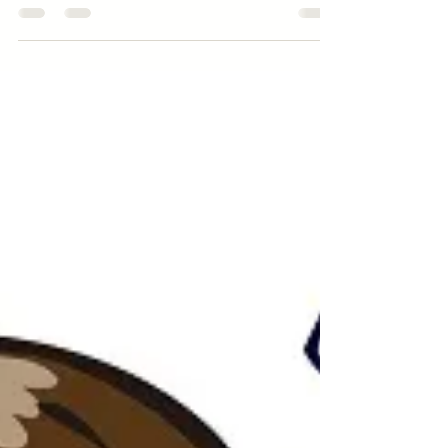
ってなことで、無理なく生活がグンとよくな
る雑学を簡単に…。 すごい単純な話だけ
ど、12・28より寒波がくるということで大急
ぎで。 お買い物やウォーキング・ジョギン
グ中の信号待ち、信号が青になって『一歩踏
み出したその時』にビシッとく...