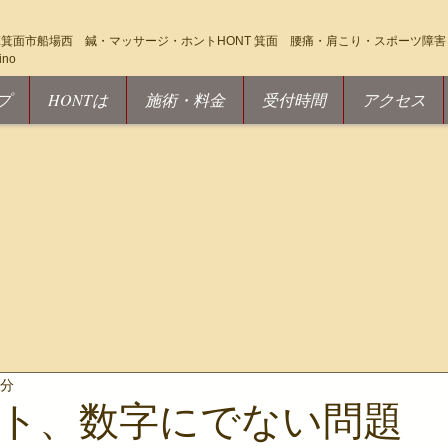
箕面市船場西 鍼・マッサージ・ホントHONT 箕面 腰痛・肩こり・スポーツ障害・
ino
プ
HONTは
施術・料金
受付時間
アクセス
1分
ト、数字にでない問題