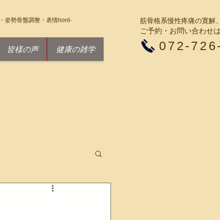
筋骨格系慢性疼痛の寛解
姿勢骨盤調整・表情hont-
ご予約・お問い合わせ
​072-726
皆様の声
健康の雑学