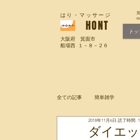
箕
​はり・マッサージ
m
​HONT
トッ
大阪府 箕面市
船場西
１－８－２６
全ての記事
簡単雑学
2018年11月6日
読了時間: 
ダイエッ