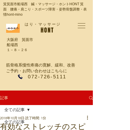
箕箕面市船場西 鍼・マッサージ・ホントHONT 箕
面 腰痛・肩こり・スポーツ障害・姿勢骨盤調整・表
情hont-mino
​はり・マッサージ
​HONT
大阪府 箕面市
船場西
１－８－２６
筋骨格系慢性疼痛の寛解、緩和、改善
ご予約・お問い合わせはこちらに
​072-726-5111
記事
全ての記事
2018年10月18日
読了時間: 1分
全ての記事
有効なストレッチのスピ